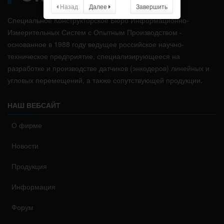
Назад
Далее
Завершить
Специальное Конструкторское Бюро Информационно-
Измерительных Систем с Опытным Производством -
основанное в 1988 году ведущее российское научно-
техническое предприятие, специализирующееся на
разработке и производстве датчиков (энкодеров) линейных и
угловых перемещений, а также сопутствующей продукции.
НАШ ВЕБСАЙТ
О фирме
Новости
Продукция
Информация
Форум