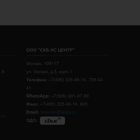
ООО "СКБ ИС ЦЕНТР"
Москва, 109117
р А
ул. Окская, д.5, корп.1
Телефон:
+7(495) 225-66-16, 709-42-
41
WhatsApp:
+7(926) 691-87-89
Факс:
+7(495) 225-66-16, #20
Email:
lircenter@skbis.ru
ета
ЭДО: