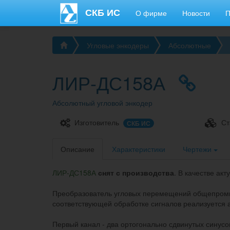
СКБ ИС
О фирме
Новости
П
Каталог
Угловые энкодеры
Абсолютные
продукции
ЛИР-ДС158А
Абсолютный угловой энкодер
Изготовитель
Ст
СКБ ИС
Описание
Характеристики
Чертежи
ЛИР-ДС158А
снят с производства
. В качестве а
Преобразователь угловых перемещений общепромыш
соответствующей обработке сигналов реализуется 
Первый канал - два ортогонально сдвинутых синусо