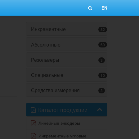
EN
Инкрементные
82
Абсолютные
69
Резольверы
3
Специальные
10
Средства измерения
3
Каталог продукции
Линейные энкодеры
Инкрементные угловые