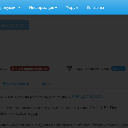
родукция
Информация
Форум
Контакты
ЛИР-ДС158А
атус
Гарантийный срок
Снят с производства
3 года
Форма заказа
Файлы
ктуальной замены рекомендуем модель
ЛИР-ДС158А.01
.
ленного назначения с двумя каналами типа СН (~1 В). При
абсолютный энкодер.
идальных сигнала с одним периодом на оборот. Второй канал - два