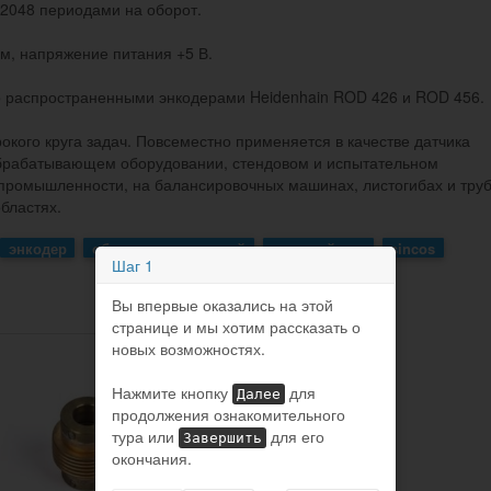
 2048 периодами на оборот.
м, напряжение питания +5 В.
о распространенными энкодерами Heidenhain ROD 426 и ROD 456.
кого круга задач. Повсеместно применяется в качестве датчика
обрабатывающем оборудовании, стендовом и испытательном
промышленности, на балансировочных машинах, листогибах и труб
бластях.
энкодер
общепромышленный
цельный вал
sincos
Шаг 1
Вы впервые оказались на этой
странице и мы хотим рассказать о
новых возможностях.
Нажмите кнопку
для
Далее
продолжения ознакомительного
тура или
для его
Завершить
окончания.