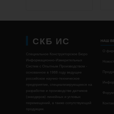
СКБ ИС
НАШ В
О фир
Специальное Конструкторское Бюро
Информационно-Измерительных
Новос
Систем с Опытным Производством -
Проду
основанное в 1988 году ведущее
российское научно-техническое
Инфор
предприятие, специализирующееся на
разработке и производстве датчиков
Форум
(энкодеров) линейных и угловых
перемещений, а также сопутствующей
Контак
продукции.