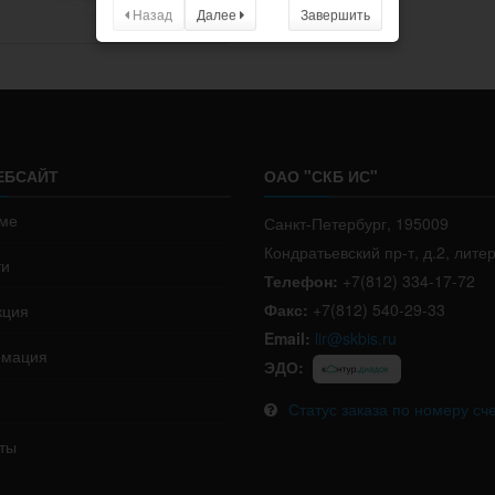
Назад
Далее
Завершить
ЕБСАЙТ
ОАО "СКБ ИС"
ме
Санкт-Петербург, 195009
Кондратьевский пр-т, д.2, лите
ти
Телефон:
+7(812) 334-17-72
Факс:
+7(812) 540-29-33
кция
Email:
lir@skbis.ru
мация
ЭДО:
Статус заказа по номеру сч
ты