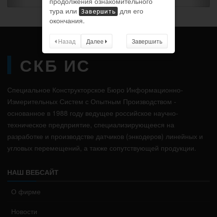
продолжения ознакомительного
тура или
для его
Завершить
окончания.
Назад
Далее
Завершить
СКБ ИС
Специальное Конструкторское Бюро Информационно-
Измерительных Систем с Опытным Производством -
основанное в 1988 году ведущее российское научно-
техническое предприятие, специализирующееся на
разработке и производстве датчиков (энкодеров) линейных и
угловых перемещений, а также сопутствующей продукции.
НАШ ВЕБСАЙТ
О фирме
Новости