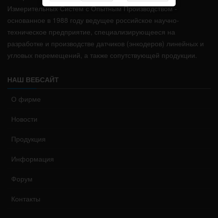
Измерительных Систем с Опытным Производством -
основанное в 1988 году ведущее российское научно-
техническое предприятие, специализирующееся на
разработке и производстве датчиков (энкодеров) линейных и
угловых перемещений, а также сопутствующей продукции.
НАШ ВЕБСАЙТ
О фирме
Новости
Продукция
Информация
Форум
Контакты