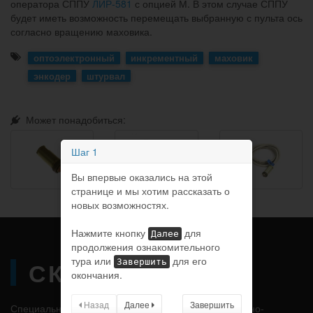
оператора СППУ
ЛИР-581
с опцией М. В этом случае СППУ
будет иметь возможность перемещать выбранную с пульта ось
согласно вращению маховика.
оптоэлектронный
инкрементный
маховик
энкодер
штурвал
Может понадобиться:
Шаг 1
Вы впервые оказались на этой
странице и мы хотим рассказать о
новых возможностях.
Нажмите кнопку
для
Далее
продолжения ознакомительного
тура или
для его
СКБ ИС
Завершить
окончания.
Назад
Далее
Завершить
Специальное Конструкторское Бюро Информационно-