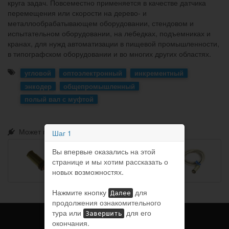
круга задач. Повсеместно применяется в качестве датчика
перемещения или скорости на дерево- и
металлообрабатывающем оборудовании, стендовом и
испытательном оборудовании, на лебедках, подъемниках и
кранах, для нужд автоматизации в пищевой промышленности,
в типографском оборудовании и во многих других областях.
угловой
оптоэлектронный
инкрементный
энкодер
общепромышленный
полый вал с муфтой
Может понадобиться:
Шаг 1
Вы впервые оказались на этой
странице и мы хотим рассказать о
новых возможностях.
Нажмите кнопку
для
Далее
продолжения ознакомительного
тура или
для его
Завершить
окончания.