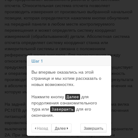
отсчета. Относительная система отсчета позволяет
производить измерения от произвольно выбранной начальной
позиции, которая определяется нажатием кнопки обнуления
на передней панели в любом месте контролируемого
перемещения и может определять систему координат
измеряемой (обрабатываемой) детали. Абсолютная система
отсчета определяет систему координат станка или
измерительной системы и связана с положением
референтной метки энкодера. Для переключения между
Шаг 1
относительной и абсолютной системами отсчета
предусмотрена кнопка на передней панели. Также существует
Вы впервые оказались на этой
и оперативная система отсчета, которая дает возможность
странице и мы хотим рассказать о
производить промежуточные измерения без потери результата
новых возможностях.
в абсолютной и относительной системе, для переключения на
которую имеется кнопка на передней панели УЦИ.
Нажмите кнопку
для
Далее
продолжения ознакомительного
На задней панели
ЛИР-521
расположены два разъема вилка
тура или
для его
Завершить
РС10ТВ для подключения энкодеров, вход для подключения
окончания.
питающей сети (сетевой кабель длиной 1,8 метра с
евровилкой входит в комплект поставки), клавишный
Назад
Далее
Завершить
выключатель, клемма заземления, держатель предохранителя
2А. При заказе дополнительных опций "порт RS232" и