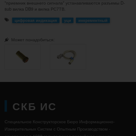
"приемник внешнего сигнала" устанавливаются разъемы D-
sub вилка DB9 и вилка РС7ТВ.
цифровая индикация
уци
инкрементный
Может понадобиться:
СКБ ИС
Специальное Конструкторское Бюро Информационно-
Измерительных Систем с Опытным Производством -
основанное в 1988 году ведущее российское научно-