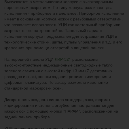
Выпускается в металлическом корпусе с высокопрочным
порошковым покрытием. По типу корпуса различают два
исполнения - приборное и панельное. Приборное исполнение
имеет в основании корпуса ножки с резьбовыми отверстиями,
что позволяет использовать УЦИ как настольный прибор или
закреплять его на кронштейне. Панельный вариант
исполнения корпуса предназначен для встраивания УЦИ в
технологические стойки, шиты, пульты управления и т.д. и его
крепления при помощи отверстий в лицевой панели.
На передней панели УЦИ
ЛИР-521
расположены
высококонтрастные индикационные светодиодные табло
зеленого свечения с высотой цифр 13 мм (7 десятичных
разрядов и знак), кнопки задания режимов измерения и
цифровая клавиатура. По заказу возможно изменение
стандартной маркировки осей.
Дискретность входного сигнала энкодера, знак, формат
индицирования и степень огрубления настраиваются для
каждой оси с помощью кнопки "ПАРАМ", расположенной на
задней панели прибора.
УЦИ предполагает возможность работы в трех системах